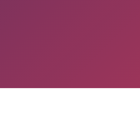
Tu cor
Teléf
Tu men