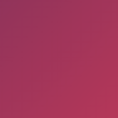
S
097 981 382