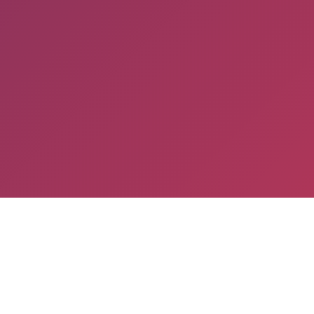
reo electrónico*
ono*
saje (opcional)